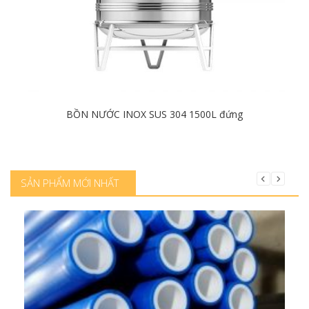
BỒN NƯỚC INOX SUS 304 1500L đứng
Chi tiết
SẢN PHẨM MỚI NHẤT