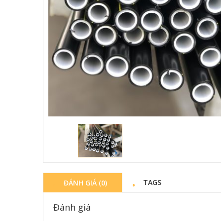
BỒN NƯỚC IN
4000L đ
Chi ti
TAGS
ĐÁNH GIÁ (0)
Đánh giá