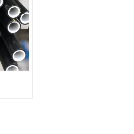
OX SUS 304
BỒN NƯỚC INOX SUS 304
Ống PPR 
ứng
3500L đứng
ết
Chi tiết
Chi