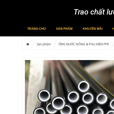
Trao chất lư
TRANG CHỦ
SẢN PHẨM
KHUYẾN MÃI
Sản phẩm
ỐNG NƯỚC NÓNG & PHỤ KIỆN PPR