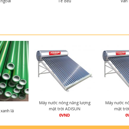
 ngoài
Tê đều
Van 
iết
Chi tiết
Ch
Máy nước nóng năng lượng
Máy nước nó
mặt trời ADISUN
mặt trờ
xanh lá
0
VND
0
Mua hàng
M
iết