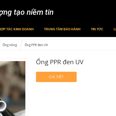
ợng tạo niềm tin
HỢP TÁC KINH DOANH
TRUNG TÂM BẢO HÀNH
TIN TỨC
L
Ống nóng
Ống PPR đen UV
Ống PPR đen UV
CHI TIẾT