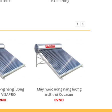
bi inox
Tê ren trong
Tê 
i tiết
Chi tiết
ng năng lượng
Máy nước nóng năng lượng
Máy nước 
i VISAPRO
mặt trời Cocasun
mặt tr
VND
0
VND
ua hàng
Mua hàng